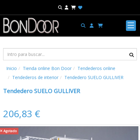
Inicio
Tienda online Bon Door
Tendederos online
Tendederos de interior
Tendedero SUELO GULLIVER
Tendedero SUELO GULLIVER
206,83 €
Agotado