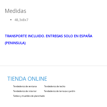
Medidas
48,3x8x7
TRANSPORTE INCLUIDO. ENTREGAS SOLO EN ESPAÑA
(PENINSULA)
TIENDA ONLINE
Tendederos de ventana
Tendederos de techo
Tendederos de interior
Tendederos de terraza o jardín
Tablas y muebles de planchado