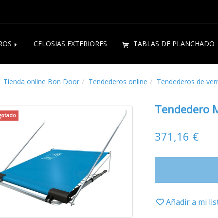
ROS
CELOSIAS EXTERIORES
TABLAS DE PLANCHADO
Tienda online Bon Door
Tendederos online
Tendederos de ven
Tendedero 
gotado
371,16 €
Añadir a mi li