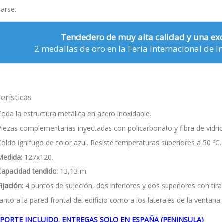
rarse.
Tendedero de muy alta calidad y una ex
2 medallas de oro en la Feria Internacional de I
erísticas
Toda la estructura metálica en acero inoxidable.
Piezas complementarias inyectadas con policarbonato y fibra de vidrio
Toldo ignífugo de color azul. Resiste temperaturas superiores a 50 ºC.
Medida:
127x120.
Capacidad tendido:
13,13 m.
ijación:
4 puntos de sujeción, dos inferiores y dos superiores con tira
tanto a la pared frontal del edificio como a los laterales de la ventana.
PORTE INCLUIDO. ENTREGAS SOLO EN ESPAÑA (PENINSULA)