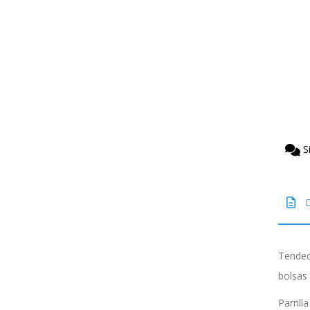
S
D
Tended
bolsas
Parrill