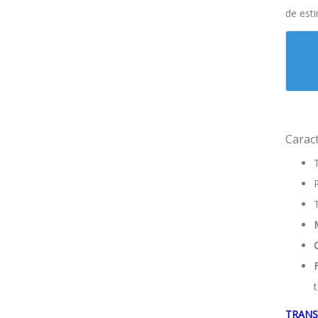
de esti
Caract
F
TRANS