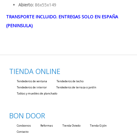
Abierto:
86x55x149
TRANSPORTE INCLUIDO. ENTREGAS SOLO EN ESPAÑA
(PENINSULA)
TIENDA ONLINE
Tendederos de ventana
Tendederos de techo
Tendederos de interior
Tendederos de terraza o jardín
Tablas y muebles de planchado
BON DOOR
Conócenos
Reformas
Tienda Oviedo
Tienda Gijón
Contacto