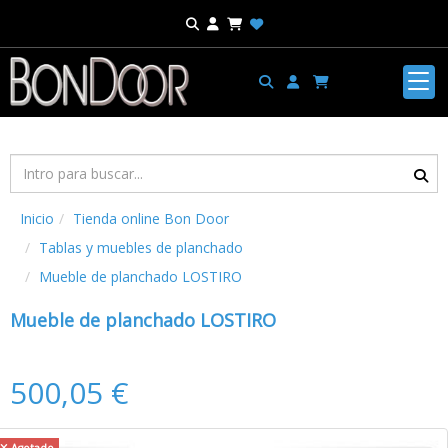
Inicio
Tienda online Bon Door
Tablas y muebles de planchado
Mueble de planchado LOSTIRO
Mueble de planchado LOSTIRO
500,05 €