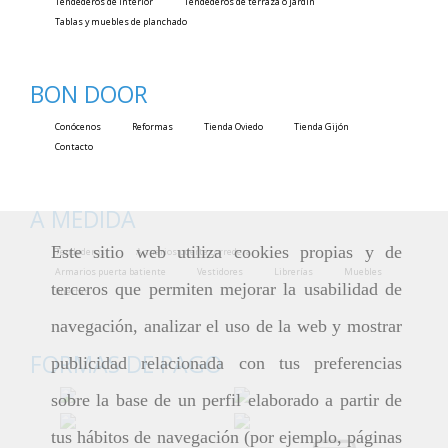
Tendederos de interior
Tendederos de terraza o jardín
Tablas y muebles de planchado
BON DOOR
Conócenos
Reformas
Tienda Oviedo
Tienda Gijón
Contacto
A MEDIDA
Este sitio web utiliza cookies propias y de
Tendederos
Armarios puerta corredera
Armarios puerta batiente
Vestidores
Librerías
Muebles
terceros que permiten mejorar la usabilidad de
Puertas
navegación, analizar el uso de la web y mostrar
FORMAS DE PAGO
publicidad relacionada con tus preferencias
sobre la base de un perfil elaborado a partir de
tus hábitos de navegación (por ejemplo, páginas